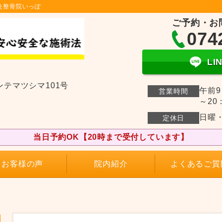
灸整骨院いっぽ
ご予約・お
074
L
ンテマツシマ101号
午前9
営業時間
～20
日曜
定休日
当日予約OK【20時まで受付しています】
お客様の声
院内紹介
よくあるご質