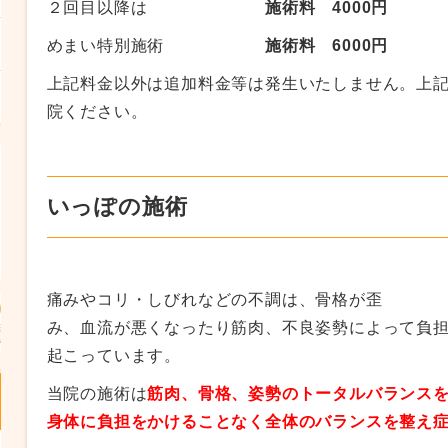
２回目以降は
施術料 4000
円
めまい特別施術
施術料 6000円
上記料金以外は追加料金等は発生いたしません。上
院ください。
いっぽの施術
痛みやコリ・しびれなどの不調は、骨格が歪
み、血流が悪くなったり筋肉、不良姿勢によって負
起こっています。
当院の施術は
筋肉、骨格
、姿
勢のトータルバランス
身体に負担をかけることなく全体のバランスを整え