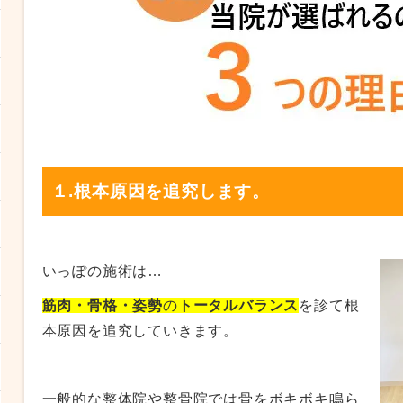
１.根本原因を追究します。
い
っぽの施術は…
筋肉・骨格・姿勢
の
トータルバランス
を診て根
本原因を追究していきます。
一般的な整体院や整骨院では骨をボキボキ鳴ら