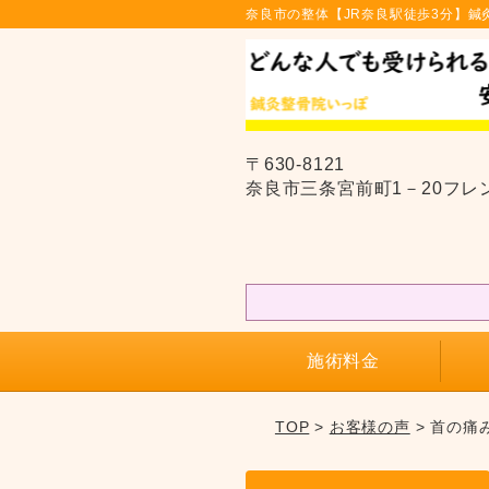
奈良市の整体【JR奈良駅徒歩3分】鍼
〒630-8121
奈良市三条宮前町1－20フレ
施術料金
TOP
>
お客様の声
> 首の痛