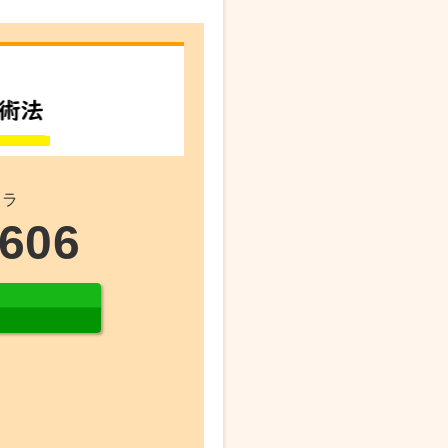
チラ
8606