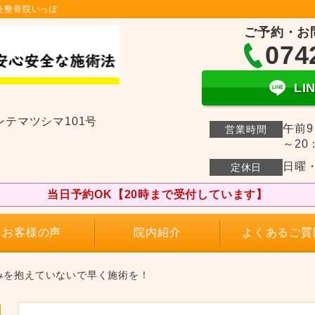
灸整骨院いっぽ
ご予約・お
074
L
ンテマツシマ101号
午前9
営業時間
～20
日曜
定休日
当日予約OK【20時まで受付しています】
お客様の声
院内紹介
よくあるご質
みを抱えていないで早く施術を！