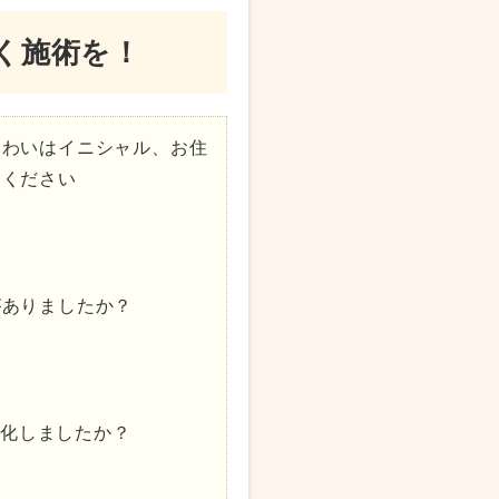
く施術を！
くわいはイニシャル、お住
てください
がありましたか？
変化しましたか？
。