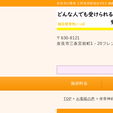
奈良市の整体【JR奈良駅徒歩3分】鍼
〒630-8121
奈良市三条宮前町1－20フレ
施術料金
TOP
>
お客様の声
> 坐骨神