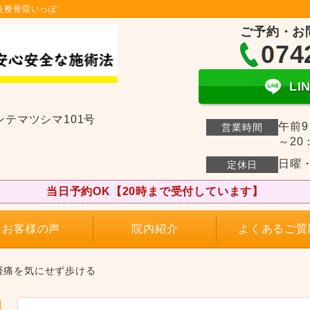
灸整骨院いっぽ
ご予約・お
074
L
ンテマツシマ101号
午前9
営業時間
～20
日曜
定休日
当日予約OK【20時まで受付しています】
お客様の声
院内紹介
よくあるご質
経痛を気にせず歩ける