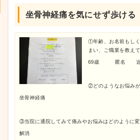
坐骨神経痛を気にせず歩ける
①年齢、お名前もし
まい、ご職業を教え
69歳 匿名 
②どのようなお悩み
坐骨神経痛
③当院に通院してみて痛みやお悩みはどのように
解消