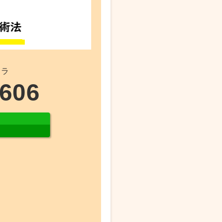
チラ
8606