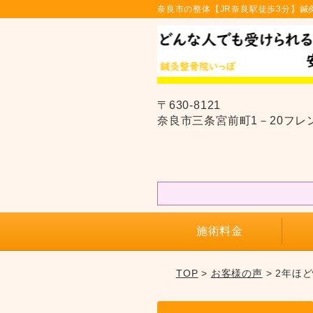
奈良市の整体【JR奈良駅徒歩3分】鍼
〒630-8121
奈良市三条宮前町1－20フレ
施術料金
TOP
>
お客様の声
> 2年ほ