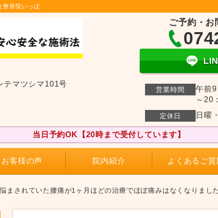
灸整骨院いっぽ
ご予約・お
074
L
ンテマツシマ101号
午前9
営業時間
～20
日曜
定休日
当日予約OK【20時まで受付しています】
お客様の声
院内紹介
よくあるご質
ど悩まされていた腰痛が1ヶ月ほどの治療でほぼ痛みはなくなりまし