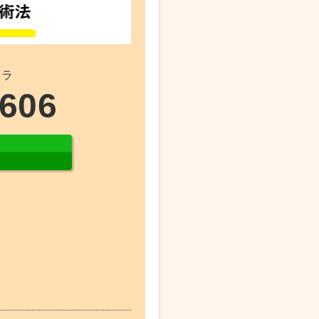
チラ
8606